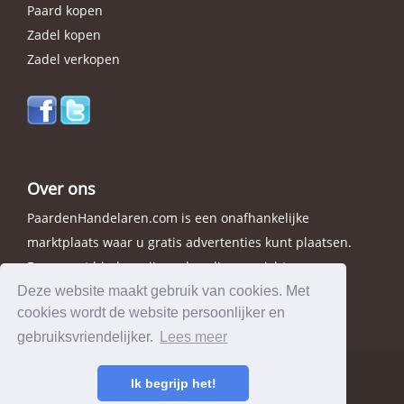
Paard kopen
Zadel kopen
Zadel verkopen
Over ons
PaardenHandelaren.com is een onafhankelijke
marktplaats waar u gratis advertenties kunt plaatsen.
Daarnaast bieden wij een handig overzicht van
handelaren in elke provincie.
Deze website maakt gebruik van cookies. Met
cookies wordt de website persoonlijker en
gebruiksvriendelijker.
Lees meer
Ik begrijp het!