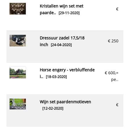
kristallen wijn set met
€
paarde..
[29-11-2020]
dressuur zadel 17,5/18
€ 250
inch
[24-04-2020]
horse engery - verbluffende
€ 600,=
i..
[18-03-2020]
pe..
wijn set paardenmotieven
€
[12-02-2020]