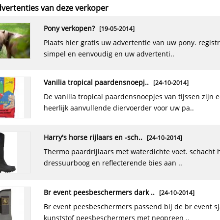
vertenties van deze verkoper
pony verkopen?
[19-05-2014]
plaats hier gratis uw advertentie van uw pony. registratie is
simpel en eenvoudig en uw advertenti..
vanilia tropical paardensnoepj..
[24-10-2014]
de vanilla tropical paardensnoepjes van tijssen zijn een
heerlijk aanvullende diervoerder voor uw pa..
harry's horse rijlaars en -sch..
[24-10-2014]
thermo paardrijlaars met waterdichte voet. schacht heeft een
dressuurboog en reflecterende bies aan ..
br event peesbeschermers dark ..
[24-10-2014]
br event peesbeschermers passend bij de br event sjabrakken.
kunststof peesbeschermers met neopreen ..