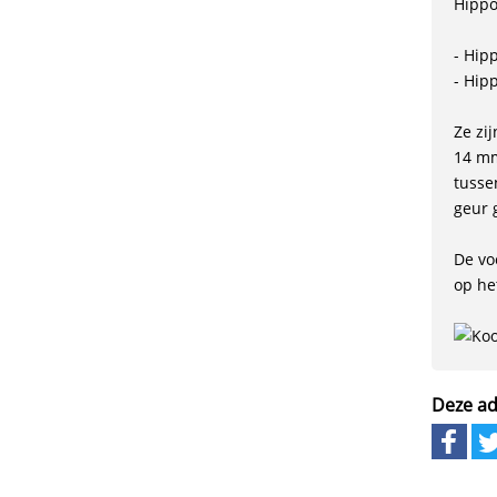
Hippo
- Hip
- Hip
Ze zi
14 mm
tusse
geur 
De vo
op he
Deze ad