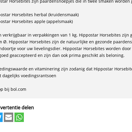
star Horsebites zijn paardensnoepjes die in twee smaken worden ge
postar Horsebites herbal (kruidensmaak)
postar Horsebites apple (appelsmaak)
jn verkrijgbaar in verpakkingen van 1 kg. Hippostar Horsebites zijn
 Ø. Hippostar Horsebites zijn de natuurlijke en gezonde paardens
ndoortje voor uw lievelingsdier. Hippostar Horsebites worden door
goed geaccepteerd en zijn dan ook prima geschikt als beloning.
edingswaarde en vitaminering zijn zodanig dat Hippostar Horsebite
t dagelijks voedingsrantsoen
vertentie delen