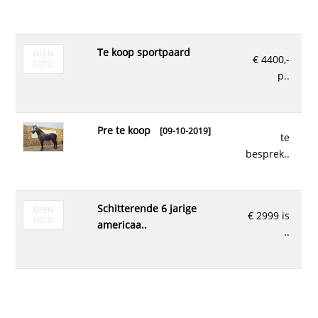
te koop sportpaard
€ 4400,-
p..
pre te koop
[09-10-2019]
te
besprek..
schitterende 6 jarige
€ 2999 is
americaa..
..