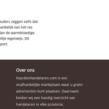
houders zeggen zelfs dat
ankelijk van het ras
 dan de warmbloedige.
tje eigenwijs. Dit
port.
Over ons
PaardenHandelaren.com is een
onafhankelijke marktplaats waar u gratis
advertenties kunt plaatsen. Daarnaast
bieden wij een handig overzicht van
handelaren in elke provincie.