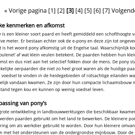
« Vorige pagina
[1]
[2]
[3]
[4]
[5]
[6]
[7]
Volgend
ijke kenmerken en afkomst
 is een kleiner soort paard en heeft gemiddeld een schofthoogte 
ve meter. Er bestaan echter ook de e-pony en deze zijn tot ongeve
 is het woord pony afkomstig uit de Engelse taal. Waarschijnlijk k
oulenet’ af wat klein veulen betekent. De paarden hebben hun kle
mst en dus niet aan het selectief fokken door de mens. De pony sta
kelijke oerpaarden die niet zo heel groot waren als de huidige pa
l voedsel te vinden in de heidegebieden of rotsachtige eilanden w
lijk vandaan kwamen. Ze zijn door hun compacte lichaamsbouw 
tand tegen kou en kunnen op weinig voedsel leven.
passing van pony’s
grote ontwikkeling in landbouwwerktuigen die beschikbaar kwamen
werden paarden gebruikt om het land te bewerken. De kleinere po
ring om als werkdier gebruikt te worden. Door hun kleinere omva
n met het ondersteunen van de ondergrondse mijnbouw. Door de 