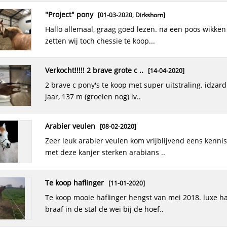
"project" pony
[01-03-2020,
Dirkshorn
]
hallo allemaal, graag goed lezen. na een poos wikken en wegen
zetten wij toch chessie te koop...
verkocht!!!!! 2 brave grote c ..
[14-04-2020]
2 brave c pony's te koop met super uitstraling. idzard x ismar, 4
jaar, 137 m (groeien nog) iv..
arabier veulen
[08-02-2020]
zeer leuk arabier veulen kom vrijblijvend eens kennismaken
met deze kanjer sterken arabians ..
te koop haflinger
[11-01-2020]
te koop mooie haflinger hengst van mei 2018. luxe haflinger .is
braaf in de stal de wei bij de hoef..