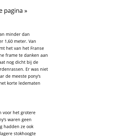
e pagina »
van minder dan
er 1,60 meter. Van
omt het van het Franse
ine frame te danken aan
at nog dicht bij de
ardenrassen. Er was niet
aar de meeste pony’s
met korte ledematen
 voor het grotere
ny’s waren geen
ng hadden ze ook
lagere stokhoogte