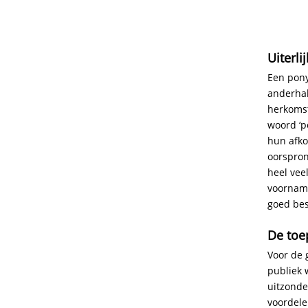
Uiterl
Een pony
anderhal
herkomst
woord ‘p
hun afko
oorspron
heel vee
voorname
goed bes
De toe
Voor de 
publiek 
uitzonde
voordele