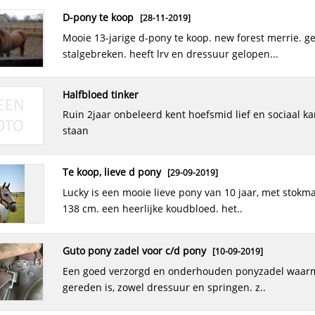
d-pony te koop
[28-11-2019]
mooie 13-jarige d-pony te koop. new forest merrie. geen
stalgebreken. heeft lrv en dressuur gelopen...
halfbloed tinker
ruin 2jaar onbeleerd kent hoefsmid lief en sociaal kan in groep
staan
te koop, lieve d pony
[29-09-2019]
lucky is een mooie lieve pony van 10 jaar, met stokmaat van
138 cm. een heerlijke koudbloed. het..
guto pony zadel voor c/d pony
[10-09-2019]
een goed verzorgd en onderhouden ponyzadel waarmee 6 jaar
gereden is, zowel dressuur en springen. z..