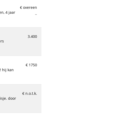
€ overeen
..
3.400
€ 1750
€ n.o.t.k.