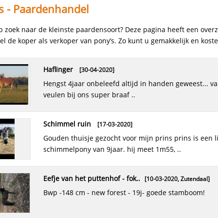
s - Paardenhandel
p zoek naar de kleinste paardensoort? Deze pagina heeft een overz
el de koper als verkoper van pony’s. Zo kunt u gemakkelijk en kost
haflinger
[30-04-2020]
hengst 4jaar onbeleefd altijd in handen geweest... vanaf
veulen bij ons super braaf ..
schimmel ruin
[17-03-2020]
gouden thuisje gezocht voor mijn prins prins is een lieve
schimmelpony van 9jaar. hij meet 1m55, ..
eefje van het puttenhof - fok..
[10-03-2020,
Zutendaal
]
bwp -148 cm - new forest - 19j- goede stamboom!