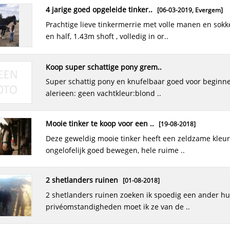
4 jarige goed opgeleide tinker..
[06-03-2019,
Evergem
]
prachtige lieve tinkermerrie met volle manen en sokken, 4 jaar
en half, 1.43m shoft , volledig in or..
koop super schattige pony grem..
super schattig pony en knufelbaar goed voor beginners
alerieen: geen vachtkleur:blond ..
mooie tinker te koop voor een ..
[19-08-2018]
deze geweldig mooie tinker heeft een zeldzame kleur! hij kan
ongelofelijk goed bewegen, hele ruime ..
2 shetlanders ruinen
[01-08-2018]
2 shetlanders ruinen zoeken ik spoedig een ander huisje. door
privéomstandigheden moet ik ze van de ..