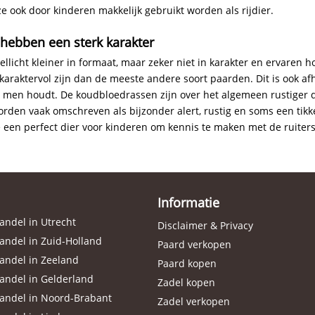
e ook door kinderen makkelijk gebruikt worden als rijdier.
 hebben een sterk karakter
wellicht kleiner in formaat, maar zeker niet in karakter en ervaren 
karaktervol zijn dan de meeste andere soort paarden. Dit is ook afh
 men houdt. De koudbloedrassen zijn over het algemeen rustiger
orden vaak omschreven als bijzonder alert, rustig en soms een tikkel
 een perfect dier voor kinderen om kennis te maken met de ruiters
Informatie
ndel in Utrecht
Disclaimer & Privacy
ndel in Zuid-Holland
Paard verkopen
andel in Zeeland
Paard kopen
andel in Gelderland
Zadel kopen
andel in Noord-Brabant
Zadel verkopen