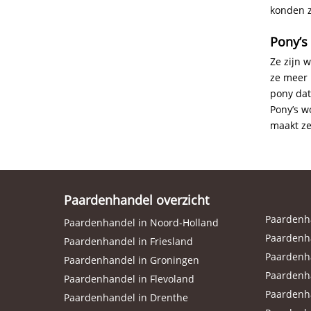
konden z
Pony’s
Ze zijn 
ze meer 
pony dat
Pony’s w
maakt ze
Paardenhandel overzicht
Paardenha
Paardenhandel in Noord-Holland
Paardenha
Paardenhandel in Friesland
Paardenh
Paardenhandel in Groningen
Paardenh
Paardenhandel in Flevoland
Paardenh
Paardenhandel in Drenthe