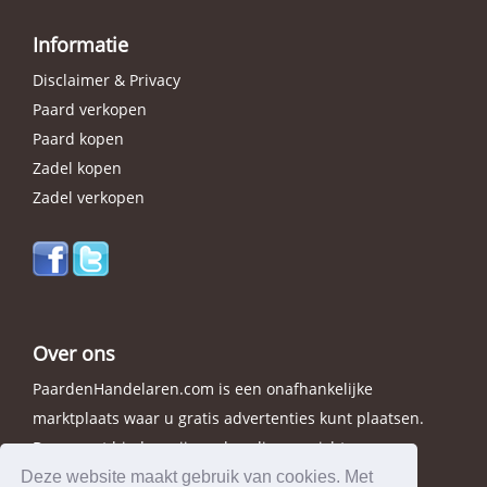
Informatie
Disclaimer & Privacy
Paard verkopen
Paard kopen
Zadel kopen
Zadel verkopen
Over ons
PaardenHandelaren.com is een onafhankelijke
marktplaats waar u gratis advertenties kunt plaatsen.
Daarnaast bieden wij een handig overzicht van
handelaren in elke provincie.
Deze website maakt gebruik van cookies. Met