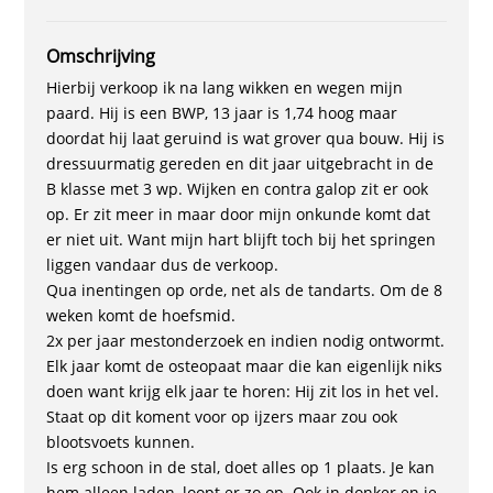
Omschrijving
Hierbij verkoop ik na lang wikken en wegen mijn
paard. Hij is een BWP, 13 jaar is 1,74 hoog maar
doordat hij laat geruind is wat grover qua bouw. Hij is
dressuurmatig gereden en dit jaar uitgebracht in de
B klasse met 3 wp. Wijken en contra galop zit er ook
op. Er zit meer in maar door mijn onkunde komt dat
er niet uit. Want mijn hart blijft toch bij het springen
liggen vandaar dus de verkoop.
Qua inentingen op orde, net als de tandarts. Om de 8
weken komt de hoefsmid.
2x per jaar mestonderzoek en indien nodig ontwormt.
Elk jaar komt de osteopaat maar die kan eigenlijk niks
doen want krijg elk jaar te horen: Hij zit los in het vel.
Staat op dit koment voor op ijzers maar zou ook
blootsvoets kunnen.
Is erg schoon in de stal, doet alles op 1 plaats. Je kan
hem alleen laden, loopt er zo op. Ook in donker en je