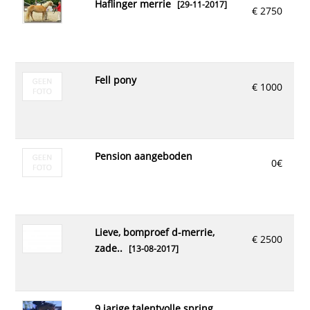
haflinger merrie
[29-11-2017]
€ 2750
fell pony
€ 1000
pension aangeboden
0€
lieve, bomproef d-merrie,
€ 2500
zade..
[13-08-2017]
9 jarige talentvolle spring