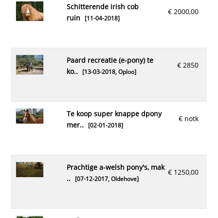
schitterende irish cob
€ 2000,00
ruin
[11-04-2018]
paard recreatie (e-pony) te
€ 2850
ko..
[13-03-2018,
Oploo
]
te koop super knappe dpony
€ notk
mer..
[02-01-2018]
prachtige a-welsh pony's, mak
€ 1250,00
..
[07-12-2017,
Oldehove
]