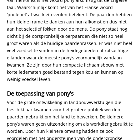
Van herkomst is het woord pony afkomstig uit de Engelse
taal. Waarschijnlijk komt het van het Franse woord
‘poulenet’ af wat klein veulen betekent. De paarden hebben
hun kleine frame te danken aan hun afkomst en dus niet
aan het selectief fokken door de mens. De pony staat nog
dicht bij de oorspronkelijke oerpaarden die niet zo heel
groot waren als de huidige paardenrassen. Er was niet heel
veel voedsel te vinden in de heidegebieden of rotsachtige
eilanden waar de meeste pony’s voornamelijk vandaan
kwamen. Ze zijn door hun compacte lichaamsbouw met
korte ledematen goed bestand tegen kou en kunnen op
weinig voedsel leven.
De toepassing van pony’s
Voor de grote ontwikkeling in landbouwwerktuigen die
beschikbaar kwamen voor het grotere publiek werden
paarden gebruikt om het land te bewerken. De kleinere
pony’s waren geen uitzondering om als werkdier gebruikt te
worden. Door hun kleinere omvang hadden ze ook
voordelen met het ondersteunen van de ondergrondse