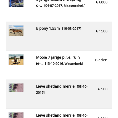
€ 6800
d-..
[04-07-2017,
Maasmechel..
]
e pony 1.55m
[10-03-2017]
€ 1500
mooie 7 jarige p.r.e. ruin
Bieden
(e-..
[13-10-2016,
Westerbork
]
lieve shetland merrie
[03-10-
€ 500
2016]
lieve shetland merrie
[03-10-
€ 500