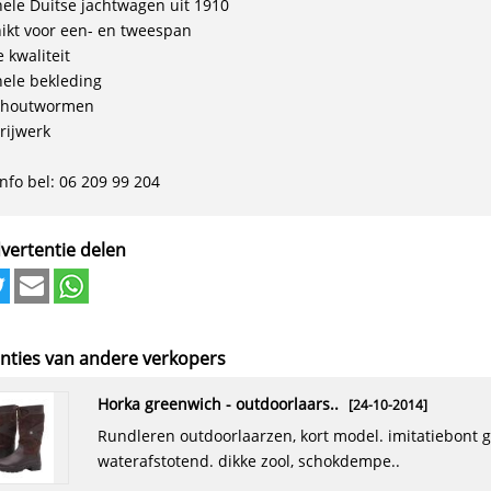
nele Duitse jachtwagen uit 1910
ikt voor een- en tweespan
 kwaliteit
nele bekleding
 houtwormen
rijwerk
info bel: 06 209 99 204
vertentie delen
nties van andere verkopers
horka greenwich - outdoorlaars..
[24-10-2014]
rundleren outdoorlaarzen, kort model. imitatiebont gevoerd en
waterafstotend. dikke zool, schokdempe..