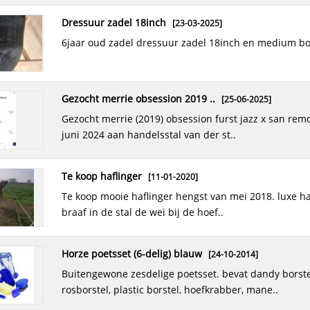
dressuur zadel 18inch
[23-03-2025]
6jaar oud zadel dressuur zadel 18inch en medium b
gezocht merrie obsession 2019 ..
[25-06-2025]
gezocht merrie (2019) obsession furst jazz x san remo. verkocht
juni 2024 aan handelsstal van der st..
te koop haflinger
[11-01-2020]
te koop mooie haflinger hengst van mei 2018. luxe haflinger .is
braaf in de stal de wei bij de hoef..
horze poetsset (6-delig) blauw
[24-10-2014]
buitengewone zesdelige poetsset. bevat dandy borstel,
rosborstel, plastic borstel, hoefkrabber, mane..