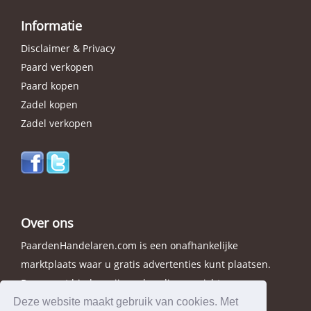
Informatie
Disclaimer & Privacy
Paard verkopen
Paard kopen
Zadel kopen
Zadel verkopen
Over ons
PaardenHandelaren.com is een onafhankelijke
marktplaats waar u gratis advertenties kunt plaatsen.
Daarnaast bieden wij een handig overzicht van
handelaren in elke provincie.
Deze website maakt gebruik van cookies. Met