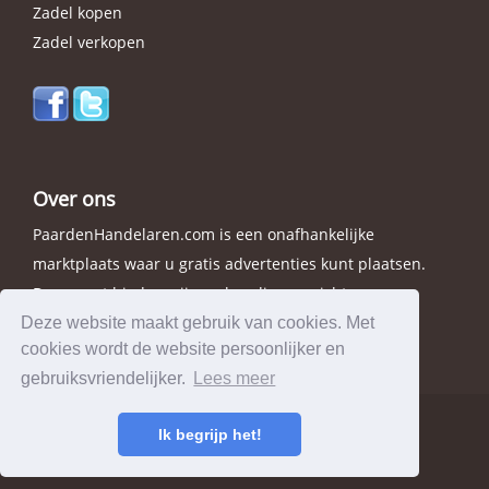
Zadel kopen
Zadel verkopen
Over ons
PaardenHandelaren.com is een onafhankelijke
marktplaats waar u gratis advertenties kunt plaatsen.
Daarnaast bieden wij een handig overzicht van
handelaren in elke provincie.
Deze website maakt gebruik van cookies. Met
cookies wordt de website persoonlijker en
gebruiksvriendelijker.
Lees meer
Ik begrijp het!
© 2026 PaardenHandelaren.com